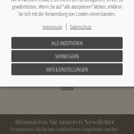
gewährleisten. Wenn Sie auf "alle akzeptieren" klicken, erklären
Sie sich mit der Verwendung von Cookies einverstanden.
Veranstaltungsort:
Impressum
Datenschutz
Waldfestplatz Lori-Feichta, Rottach-Egern
ALLE AKZEPTIEREN
(Verschiebetermin: 02.08./03.08.2024)
VERWEIGERN
Ort: Waldfestplatz Lori-Feichta, Rottach-Egern
INFO & EINSTELLUNGEN
Zurück
Abonnieren Sie unseren Newsletter
Verpassen Sie keine exklusiven Angebote mehr!