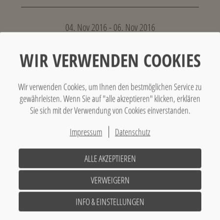
04. Nov 2016 - 06. Nov 2016
WIR VERWENDEN COOKIES
- Event nicht mehr aktuell -
Wir verwenden Cookies, um Ihnen den bestmöglichen Service zu
gewährleisten. Wenn Sie auf "alle akzeptieren" klicken, erklären
Zurück
Sie sich mit der Verwendung von Cookies einverstanden.
Impressum
Datenschutz
Abonnieren Sie unseren Newsletter
ALLE AKZEPTIEREN
Verpassen Sie keine exklusiven Angebote mehr!
VERWEIGERN
Jetzt abonnieren
INFO & EINSTELLUNGEN