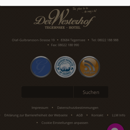
Olaf-Gulbransson-Strasse 19
83684 Tegernsee
Tel: 08022 188 988
Fax: 08022 188 990
Suchbegriffe
Suchen
Impressum
Datenschutzbestimmungen
Erklärung zur Barrierefreiheit der Webseite
AGB
Kontakt
LLM Info
Cookie Einstellungen anpassen