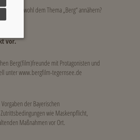
aus Ägypten wohl dem Thema „Berg“ annähern?
elt.
t vor.
lichen Berg(film)freunde mit Protagonisten und
uell unter www.bergfilm-tegernsee.de
n Vorgaben der Bayerischen
Zutrittsbedingungen wie Maskenpflicht,
uhaltenden Maßnahmen vor Ort.