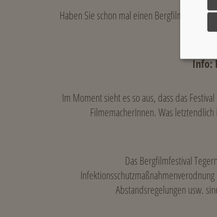
Haben Sie schon mal einen Bergfilm aus Kas
Ein
Info:
Im Moment sieht es so aus, dass das Festival 
FilmemacherInnen. Was letztendlich 
Das Bergfilmfestival Tege
Infektionsschutzmaßnahmenverodnung du
Abstandsregelungen usw. sind