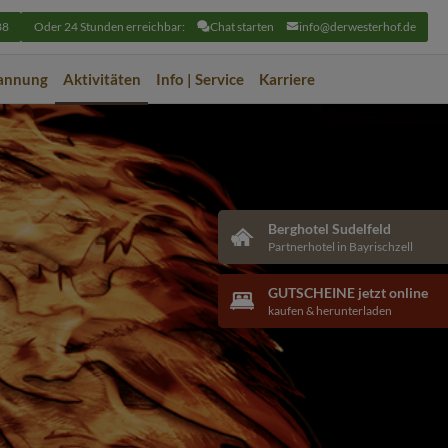
88
Oder 24 Stunden erreichbar:
Chat starten
info@derwesterhof.de
pannung
Aktivitäten
Info | Service
Karriere
Berghotel Sudelfeld
Partnerhotel in Bayrischzell
GUTSCHEINE jetzt online
kaufen & herunterladen