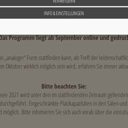
VERWEIGERN
achstan gesehen? Oder aus Taiwan? Wie mag sich ein Filmteam 
INFO & EINSTELLUNGEN
deutig fasziniert das Thema Berge Filmemacher auf der ganzen W
 Das Programm liegt ab September online und gedruck
in „analoger“ Form stattfinden kann, als Treff der leidenschaft
im Oktober wirklich möglich sein wird, erfahren Sie immer akt
Bitte beachten Sie:
rnsee 2021 wird unter den im stattfindenden Zeitraum geltende
rchgeführt. Eingeschränkte Platzkapazitäten in den Sälen und 
 möglich. Bitte infomieren Sie sich auch vorab über die einz