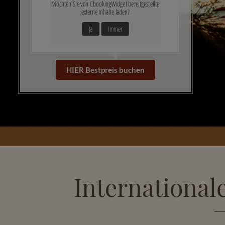
Möchten Sie von
CbookingWidget
bereitgestellte
externe Inhalte laden?
Ja
Immer
HIER Bestpreis buchen
International